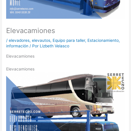
Elevacamiones
/
elevadores
,
elevautos
,
Equipo para taller
,
Estacionamiento
,
información
/ Por
Lizbeth Velasco
Elevacamiones
Elevacamiones