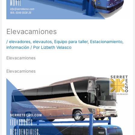
Elevacamiones
/
elevadores
,
elevautos
,
Equipo para taller
,
Estacionamiento
,
información
/ Por
Lizbeth Velasco
Elevacamiones
Elevacamiones