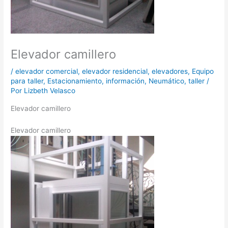
Elevador camillero
/
elevador comercial
,
elevador residencial
,
elevadores
,
Equipo
para taller
,
Estacionamiento
,
información
,
Neumático
,
taller
/
Por
Lizbeth Velasco
Elevador camillero
Elevador camillero