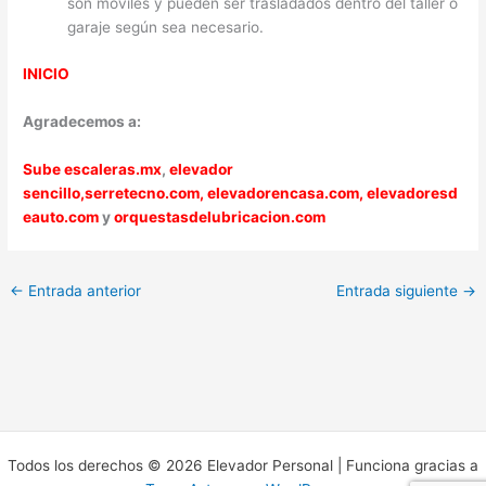
son móviles y pueden ser trasladados dentro del taller o
garaje según sea necesario.
INICIO
Agradecemos a:
Sube escaleras.mx
,
elevador
sencillo,
serretecno.com,
elevadorencasa.com,
elevadoresd
eauto.com
y
orquestasdelubricacion.com
←
Entrada anterior
Entrada siguiente
→
Todos los derechos © 2026 Elevador Personal | Funciona gracias a