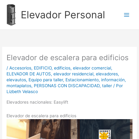
Ir
al
Elevador Personal
contenido
Elevador de escalera para edificios
/
Accesorios
,
EDIFICIO
,
edificios
,
elevador comercial
,
ELEVADOR DE AUTOS
,
elevador residencial
,
elevadores
,
elevautos
,
Equipo para taller
,
Estacionamiento
,
información
,
montaplatos
,
PERSONAS CON DISCAPACIDAD
,
taller
/ Por
Lizbeth Velasco
Elevadores nacionales: Easylift
Elevador de escalera para edificios