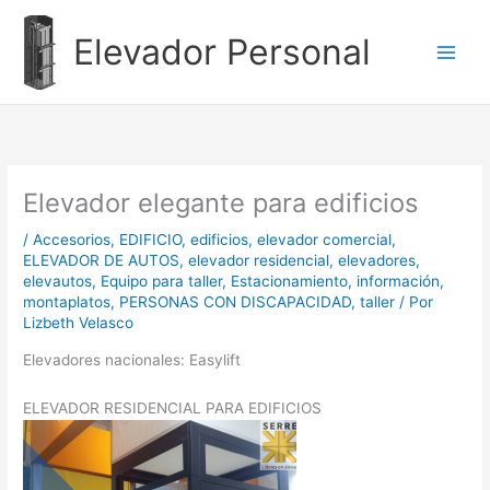
Ir
al
Elevador Personal
contenido
Elevador elegante para edificios
/
Accesorios
,
EDIFICIO
,
edificios
,
elevador comercial
,
ELEVADOR DE AUTOS
,
elevador residencial
,
elevadores
,
elevautos
,
Equipo para taller
,
Estacionamiento
,
información
,
montaplatos
,
PERSONAS CON DISCAPACIDAD
,
taller
/ Por
Lizbeth Velasco
Elevadores nacionales: Easylift
ELEVADOR RESIDENCIAL PARA EDIFICIOS