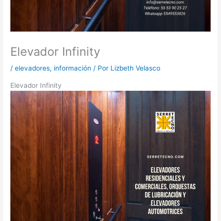
Elevador Infinity
/
elevadores
,
información
/ Por
Lizbeth Velasco
Elevador Infinity