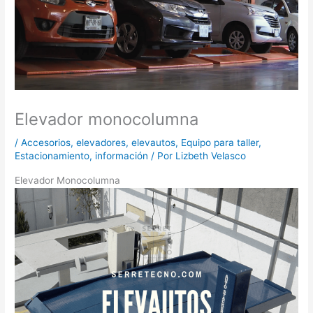
Elevador monocolumna
/
Accesorios
,
elevadores
,
elevautos
,
Equipo para taller
,
Estacionamiento
,
información
/ Por
Lizbeth Velasco
Elevador Monocolumna