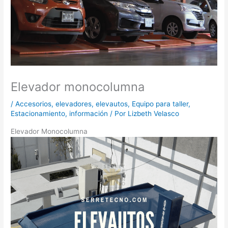
Elevador monocolumna
/
Accesorios
,
elevadores
,
elevautos
,
Equipo para taller
,
Estacionamiento
,
información
/ Por
Lizbeth Velasco
Elevador Monocolumna