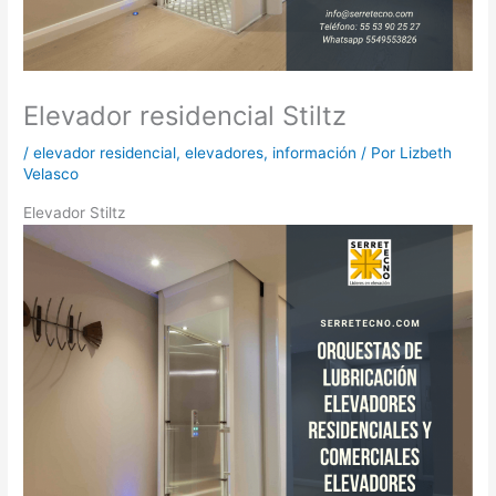
Elevador residencial Stiltz
/
elevador residencial
,
elevadores
,
información
/ Por
Lizbeth
Velasco
Elevador Stiltz