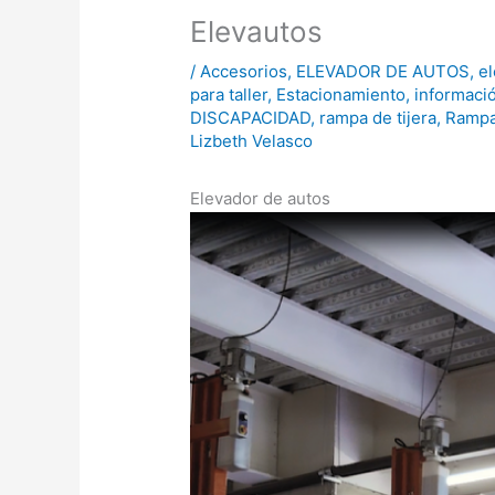
Elevautos
/
Accesorios
,
ELEVADOR DE AUTOS
,
el
para taller
,
Estacionamiento
,
informaci
DISCAPACIDAD
,
rampa de tijera
,
Ramp
Lizbeth Velasco
Elevador de autos