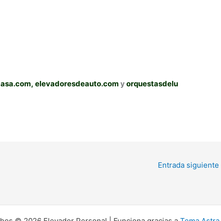
casa.com,
elevadoresdeauto.com
y
orquestasdelu
Entrada siguiente
hos © 2026 Elevador Personal | Funciona gracias a
Tema Astra