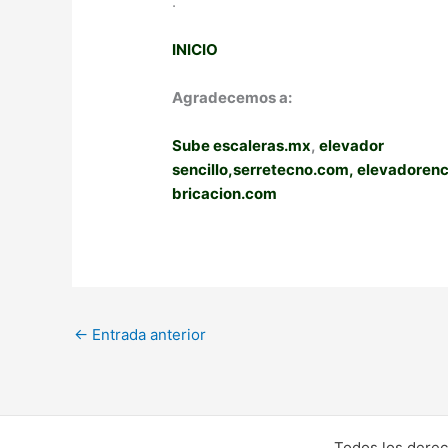
.
INICIO
Agradecemos a:
Sube escaleras.mx
,
elevador
sencillo,
serretecno.com,
elevadoren
bricacion.com
←
Entrada anterior
Todos los derec