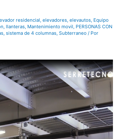
evador residencial
,
elevadores
,
elevautos
,
Equipo
ón
,
llanteras
,
Mantenimiento movil
,
PERSONAS CON
as
,
sistema de 4 columnas
,
Subterraneo
/ Por