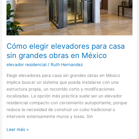
Cómo elegir elevadores para casa
sin grandes obras en México
elevador residencial
/
Ruth Hernandez
Elegir elevadores para casa sin grandes obras en México
implica buscar un sistema que pueda instalarse con una
estructura propia, un recorrido corto y modificaciones
localizadas. La opción más práctica suele ser un elevador
residencial compacto con cerramiento autoportante, porque
reduce la necesidad de construir un cubo tradicional o
intervenir extensamente muros y losas. Sin
Cómo
Leer más »
elegir