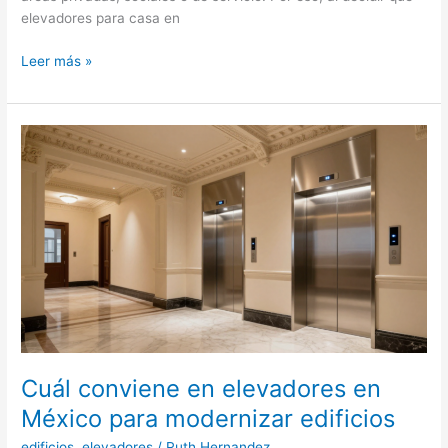
elevadores para casa en
Elevadores
Leer más »
para
casa
en
México:
cuál
conviene
instalar
Cuál conviene en elevadores en
México para modernizar edificios
edificios
,
elevadores
/
Ruth Hernandez