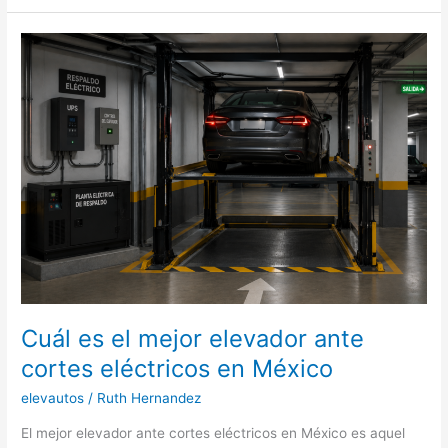
elevadores
para
casa
sin
grandes
obras
en
México
Cuál es el mejor elevador ante
cortes eléctricos en México
elevautos
/
Ruth Hernandez
El mejor elevador ante cortes eléctricos en México es aquel