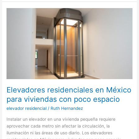
en
elevadores
para
autos
compactos
en
México
Elevadores residenciales en México
para viviendas con poco espacio
elevador residencial
/
Ruth Hernandez
Instalar un elevador en una vivienda pequeña requiere
aprovechar cada metro sin afectar la circulación, la
iluminación ni las áreas de uso diario. Los elevadores