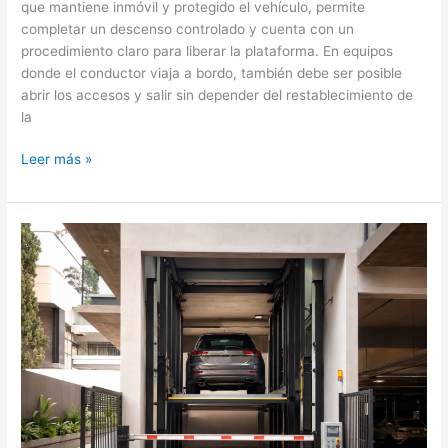
que mantiene inmóvil y protegido el vehículo, permite
completar un descenso controlado y cuenta con un
procedimiento claro para liberar la plataforma. En equipos
donde el conductor viaja a bordo, también debe ser posible
abrir los accesos y salir sin depender del restablecimiento de
la
Cuál
Leer más »
es
el
mejor
elevador
ante
cortes
eléctricos
en
México