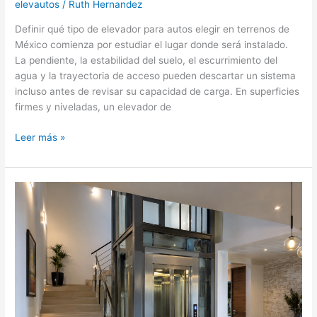
elevautos
/
Ruth Hernandez
Definir qué tipo de elevador para autos elegir en terrenos de
México comienza por estudiar el lugar donde será instalado.
La pendiente, la estabilidad del suelo, el escurrimiento del
agua y la trayectoria de acceso pueden descartar un sistema
incluso antes de revisar su capacidad de carga. En superficies
firmes y niveladas, un elevador de
Qué
Leer más »
tipo
de
elevador
para
autos
elegir
en
terrenos
de
México