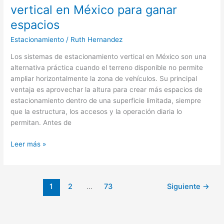
vertical en México para ganar
espacios
Estacionamiento
/
Ruth Hernandez
Los sistemas de estacionamiento vertical en México son una
alternativa práctica cuando el terreno disponible no permite
ampliar horizontalmente la zona de vehículos. Su principal
ventaja es aprovechar la altura para crear más espacios de
estacionamiento dentro de una superficie limitada, siempre
que la estructura, los accesos y la operación diaria lo
permitan. Antes de
Sistemas
Leer más »
de
estacionamiento
vertical
1
2
…
73
Siguiente
→
en
México
para
ganar