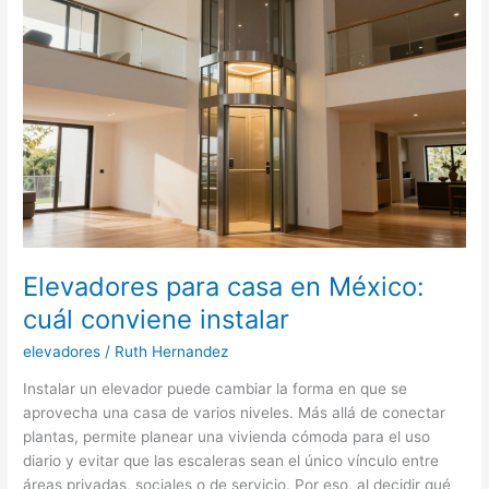
para
autos
en
edificios
de
México
Elevadores para casa en México:
cuál conviene instalar
elevadores
/
Ruth Hernandez
Instalar un elevador puede cambiar la forma en que se
aprovecha una casa de varios niveles. Más allá de conectar
plantas, permite planear una vivienda cómoda para el uso
diario y evitar que las escaleras sean el único vínculo entre
áreas privadas, sociales o de servicio. Por eso, al decidir qué