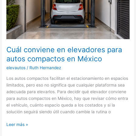
Cuál conviene en elevadores para
autos compactos en México
elevautos
/
Ruth Hernandez
Los autos compactos facilitan el estacionamiento en espacios
limitados, pero eso no significa que cualquier plataforma sea
adecuada para elevarlos. Para decidir qué elevador conviene
para autos compactos en México, hay que revisar cómo entra
el vehículo, cuánto espacio queda a los costados y si la
solución seguirá siendo útil cuando cambie la rutina o
Cuál
Leer más »
conviene