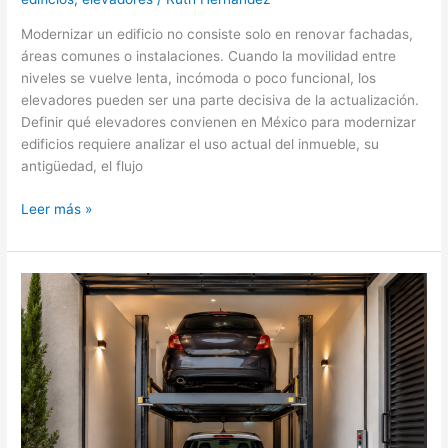
Modernizar un edificio no consiste solo en renovar fachadas,
áreas comunes o instalaciones. Cuando la movilidad entre
niveles se vuelve lenta, incómoda o poco funcional, los
elevadores pueden ser una parte decisiva de la actualización.
Definir qué elevadores convienen en México para modernizar
edificios requiere analizar el uso actual del inmueble, su
antigüedad, el flujo
Cuál
Leer más »
conviene
en
elevadores
en
México
para
modernizar
edificios