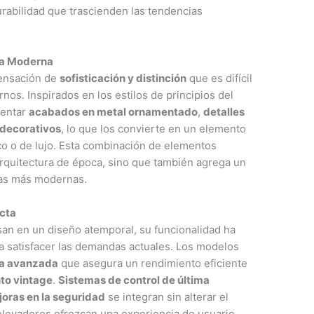
rabilidad que trascienden las tendencias
ura Moderna
ensación de
sofisticación y distinción
que es difícil
os. Inspirados en los estilos de principios del
sentar
acabados en metal ornamentado
,
detalles
 decorativos
, lo que los convierte en un elemento
ico o de lujo. Esta combinación de elementos
arquitectura de época, sino que también agrega un
ras más modernas.
ecta
an en un diseño atemporal, su funcionalidad ha
 satisfacer las demandas actuales. Los modelos
ía avanzada
que asegura un rendimiento eficiente
to vintage
.
Sistemas de control de última
oras en la seguridad
se integran sin alterar el
 elevadores ofrezcan una experiencia de usuario