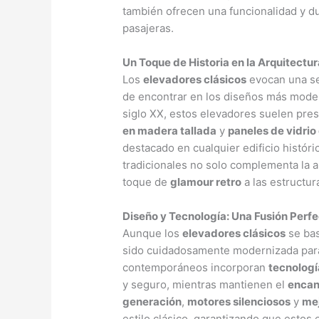
también ofrecen una funcionalidad y du
pasajeras.
Un Toque de Historia en la Arquitect
Los
elevadores clásicos
evocan una s
de encontrar en los diseños más modern
siglo XX, estos elevadores suelen pre
en madera tallada
y
paneles de vidrio
destacado en cualquier edificio histór
tradicionales no solo complementa la 
toque de
glamour retro
a las estructu
Diseño y Tecnología: Una Fusión Perf
Aunque los
elevadores clásicos
se bas
sido cuidadosamente modernizada para
contemporáneos incorporan
tecnolog
y seguro, mientras mantienen el
encan
generación
,
motores silenciosos
y
mej
estilo clásico, garantizando que estos