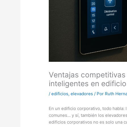
Ventajas competitivas 
inteligentes en edifici
/
edificios
,
elevadores
/ Por
Ruth Hern
En un edificio corporativo, todo habla: 
comunes… y sí, también los elevadores
edificios corporativos no es solo una 