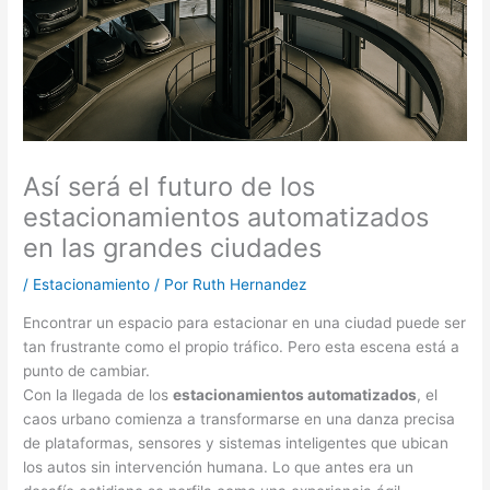
Así será el futuro de los
estacionamientos automatizados
en las grandes ciudades
/
Estacionamiento
/ Por
Ruth Hernandez
Encontrar un espacio para estacionar en una ciudad puede ser
tan frustrante como el propio tráfico. Pero esta escena está a
punto de cambiar.
Con la llegada de los
estacionamientos automatizados
, el
caos urbano comienza a transformarse en una danza precisa
de plataformas, sensores y sistemas inteligentes que ubican
los autos sin intervención humana. Lo que antes era un