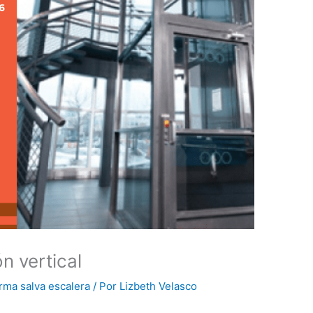
n vertical
orma salva escalera
/ Por
Lizbeth Velasco